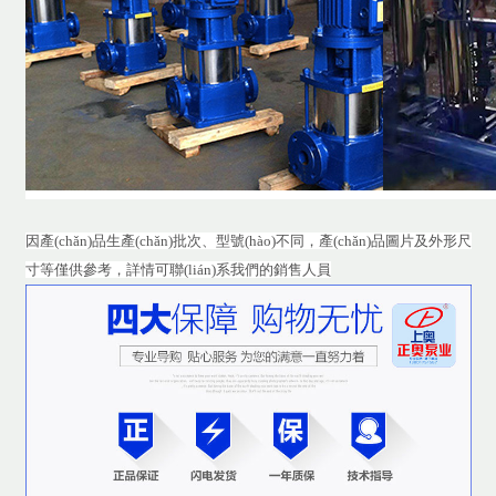
因產(chǎn)品生產(chǎn)批次、型號(hào)不同，產(chǎn)品圖片及外形尺
寸等僅供參考，詳情可聯(lián)系我們的銷售人員