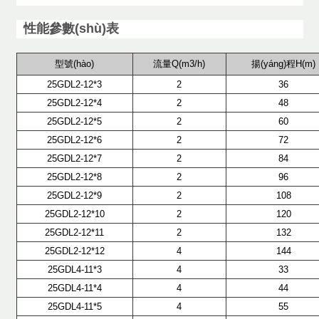
性能參數(shù)表
型號(hào)
流量Q(m3/h)
揚(yáng)程H(m)
25GDL2-12*3
2
36
25GDL2-12*4
2
48
25GDL2-12*5
2
60
25GDL2-12*6
2
72
25GDL2-12*7
2
84
25GDL2-12*8
2
96
25GDL2-12*9
2
108
25GDL2-12*10
2
120
25GDL2-12*11
2
132
25GDL2-12*12
4
144
25GDL4-11*3
4
33
25GDL4-11*4
4
44
25GDL4-11*5
4
55