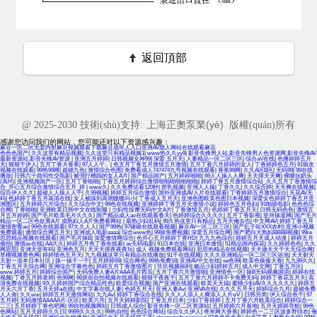
返回頂部
@ 2025-2030 技術(shù)支持:
上海正奧泵業(yè)
版權(quán)所有
感谢您访问我们的网站，您可能还对以下资源感兴趣：
麻豆一区二区无套内射麻豆视频观看下载麻豆成年人入口亚洲AV成人网站在线观看麻豆
色色色国产
|
久久这里有精品视频
|
久久这里只有精品视频1
|
www热久久yy9
|
影音先锋男人站,影音先锋男人色资源网,影音先锋AV
最新资源站,影音先锋AV资源
|
亚洲五月婷婷
|
日韩视频女神99
|
深爱 五月天
|
人妻精品一区二区三区
|
综合aV在线
|
色播婷婷五月
天
|
狠狠干伊人
|
五月丁香大香蕉
|
97人人干。
|
色五月丁香五月激情五月激情
|
五月丁香六月婷婷的女人
|
丁香婷婷色五月
|
91狼友
视频在线观看
|
99热99网
|
超碰九色
|
激情综合色图
|
免费看成人747474九号视频在线观看
|
香蕉99网
|
久久A区B区
|
无码99
|
99在线
播放
|
日韩六十路91性交电影
|
被强行糟蹋的女人A片
|
国产精品国产
|
五月婷婷啪啪
|
69人人操人人爽
|
天天摸天天爽
|
裸睡玩奶头
(高H)
|
亚洲视频国产一区
|
五月丁香啪啪
|
丁香五月婷婷综合激情啪啪啪啪啪啪啪
|
婷婷丁香五月激情综合站_久久五月丁香激情综
合_开心五月综合激情综合五月_婷
|
www久
|
久久免费试看120秒
|
密乳视频
|
亚洲人人操
|
丁香久久
|
久久综合婷
|
天天爽在线视频
|
综合伊人久久
|
超碰人人操人人干
|
久99视频
|
婷婷五月综合激情
|
国外亚洲成AV人片在线观看
|
丁香婷婷五月激情综合
|
天花AV无
码
|
色婷婷丁香五月高清在线
|
女人被躁到高潮嗷嗷叫小
|
丁香成人五月天
|
亚洲色图欧美色图日本视频
|
深爱女色婷婷丁香五月亚
洲图区
|
五月婷婷六月综合
|
久久综合中文
|
99色在线视频
|
亚洲婷婷丁香五月天激情小说
|
婷婷色五月色妇
|
91啪级电影
|
色色色综
合网
|
丁香啪啪
|
亚洲欧美日韩中文在线制服
|
少妇性按摩无码中文A片
|
丁香激情五月
|
色婷婷丁香五月天
|
日韩无码色色
|
激情五
月五月婷婷
|
国产毛片欧美毛片久久久
|
国产精品成人av在线观看春天
|
色婷婷综合久久久久
|
五月丁香影视
|
亚州操逼网
|
国产毛片
精品一区二区色欲黄A片 成熟妇人A片免费看网站
|
最熟少妇乱码
|
99久热这里只有精品
|
五月天俺去也
|
中文网AV
|
婷婷丁香五月
激情密臀av
|
99色在线观看
|
97久久人人
|
国产99热
|
97碰碰在线观看视频
|
麻豆AV一区二区三区
|
国产乱子轮XXX农村
|
亚洲小视频
免费观看
|
激情综合网五月天
|
亚洲成人电影aaaa
|
综合www色
|
99操免费视频
|
深爱五月综合网
|
国产肥白大熟妇BBBB视频
|
99re
思思精品视频在线观看
|
国产毛片操B
|
深爱激情网综合
|
色开心五月婷婷丁香HD
|
九九九色综合
|
婷婷五月天成人动漫
|
婷婷五月
偷拍
|
激情av在线
|
AA久久
|
婷婷五月色丁香在线看
|
av无码电影
|
91日本在线
|
亚洲日本激情
|
51精品国内探花
|
久久婷婷色色
|
久久
网思思
|
亚洲天堂有码
|
亚洲色五月
|
天天天摸夜夜夜玩
|
成人 视频免费观看网站
|
思思热精品在线视频
|
天天做天天干天天综合网
|
草榴视频黄色网
|
婷婷情色五月天
|
九九视频这里只有精品在线播放
|
91干在线视频
|
久久久亚洲精品一区二区三区浴池
|
天天射天
天射一道本日本社区
|
操一操干一干
|
五月婷婷69
|
综合网色
|
99热免费18
|
亚洲AV中文在线
|
se色99
|
欧美色偷偷大香
|
九九99久久
|
丁香五月天综合网
|
亚洲综合字幕色色
|
婷婷五月丁香激情图片
|
玖玖视频福利
|
极品少妇婷婷五月
|
成人中文网
|
丁香五月区
|
www.婷婷五月
|
婷婷综合国产
|
无码免费人妻A片AAA毛片西瓜
|
五月丁香六月激情啪
|
亚洲情色一区
|
操B无码视频国语
|
婷婷在线
视频
|
丁香五月婷老师
|
色99网
|
99原创自拍视频在线观看
|
狠狠干夜夜干
|
五月丁香六月婷婷不卡免费无码
|
婷婷丁香花五月天
|
高
清免费在线视频
|
9久久婷婷国产综合精品性色
|
欧爱综合视频
|
国产亚洲在线观看
|
欧美天天搞
|
蜜桃少妇AV久久久久久久
|
婷婷五
月天六月丁香
|
五月天婷a在线
|
中文字幕在线人妻
|
色婷五月天
|
亚洲人妻Av
|
亚洲VA在线
|
久久久五月天
|
婷婷综合九月
|
超碰免费
人人肏
|
久久ww
|
婷婷五月天激情网站
|
九九Av
|
婷婷丁香综合在线
|
久久人人添人人爽添人人片αV
|
日韩另类
|
伊人综合色干
|
97
五月婷
|
无码激情AAAAA片-区区
|
欧美六月
|
五月天婷婷影院
|
丁香五月日本
|
少妇丁香婷婷
|
五月丁香六月欧美综合
|
婷婷综合一
二三
|
五月婷婷丁香色吧网
|
99自拍视频网站
|
日韩成人综合
|
影音先锋一区二区资源站
|
五月婷婷六月基地
|
五月天婷婷导航
|
99色
色网站
|
五月天婷婷久久日
|
9999久久久久
|
99热自拍
|
色色综合网站
|
综合久久伊人
|
奇米网大香蕉
|
婷婷色一二三区波多野结衣
|
俺