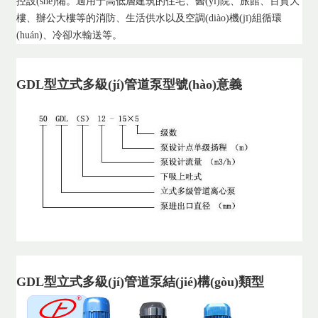
控設(shè)備。適用于高低層建筑的住宅、醫(yī)院、旅館、百貨大
樓、辦公大樓等的消防、生活供水以及空調(diào)機(jī)組循環
(huán)、冷卻水輸送等。
GDL型立式多級(jí)管道泵型號(hào)意義
GDL型立式多級(jí)管道泵結(jié)構(gòu)類型