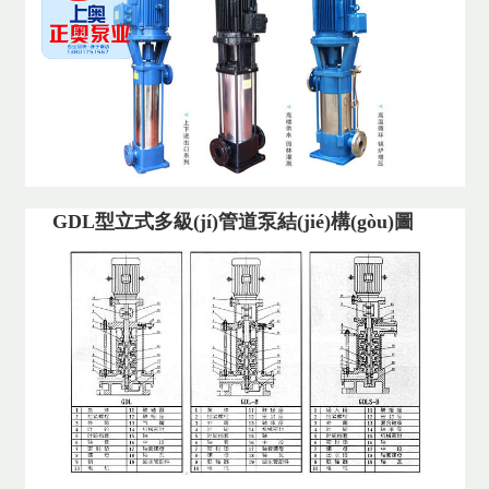
GDL型立式多級(jí)管道泵結(jié)構(gòu)圖