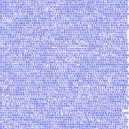
去也五月天婷婷
|
亚洲综合在线播放
|
亚洲综合五月天婷婷丁香
|
chaopengdaxiangjiao
|
97色色色色色
|
中文字幕人妻熟女在线
|
99精
品视频在线观看
|
国产69久久久欧美黑人A片
|
免费做A爰片77777
|
色婷婷丁香
|
中文AV在线观看
|
强辱丰满人妻HD中文字幕
|
精品
偷拍在线一区二区
|
免费91久久精品
|
男人的天堂97
|
五月丁香色色网
|
99无码免费视频
|
激情五月婷在线精品
|
91偷拍视频
|
噜噜色
噜噜网
|
97AV在线视频
|
色色国产
|
四月婷婷五月丁香
|
99re6热在线精品视频播放速度
|
视频这里只有精品
|
天天橾日日橾夜夜橾17
|
婷婷激情综合
|
饮料下药迷倒漂亮女同事强干
|
一区二区视频在线观看高清视频在线
|
深爱激情婷
|
色五月婷婷操逼
|
五月天综合视
频
|
思思99热
|
我爱大香蕉
|
狠狠操.COM
|
精品久热69
|
久久人妻少妇嫩草AV
|
六月丁香五月婷婷
|
丁香激情五月少妇
|
欧美日本VA
|
日本熟女内射
|
一区二区三区视频
|
五月婷婷涩涩爱
|
五月丁香激情综合网官网
|
色色色视频
|
婷婷五月天视频免费在线观看
|
99热这
里只有精品2
|
中文中文在线
|
玖玖在线视
|
五月天狠狠干
|
思思久久99热只有频精品66
|
97久久精品
|
五月丁香WWW
|
99热在线观
看
|
久久久久亚洲AV无码网影音先锋
|
另类视频在线
|
人妻性爱
|
五月丁香综合
|
精品久久久91久久影视网
|
婷婷五月激情的图片
|
中
文不卡一二三区
|
色99在线视频
|
99色
|
亚洲综合另类
|
色综合中文色综合网
|
婷婷综合在线观看视频
|
婷婷丁香成人
|
国产无人区大
片
|
婷婷五点亚洲
|
操嫩逼电影
|
免费视频无码
|
日本乱子人伦在线视频
|
午夜色丁香
|
天天日天天插
|
婷婷99狠狠
|
色屌丝中文字幕
|
久久总和99
|
先锋资源 996
|
久9久9热久热
|
EEUSS鲁片一区二区三区
|
久久激情五月婷婷
|
丁香五月天亚洲综合
|
黄色成人网站在线
播放
|
五月婷婷黄色网址
|
日韩精品人妻AV一区二区三区
|
色综合久久无码
|
超碰在线人妻
|
久机视频这只有精品
|
97 A I色色
|
色综合
婷婷99
|
日韩99色
|
99毛片
|
91久久婷婷
|
在线观看av网站
|
婷婷丁香基地在线
|
99色色网
|
亚洲精品免费在线
|
99色在线
|
天天做天天
爱
|
婷婷五月天免费99
|
区区久久妻
|
婷婷情爱五月天6
|
少妇性按摩无码中文A片
|
影音先锋天天日
|
婷婷六月网
|
99久热在线精品
|
色啦啦视频
|
这里只有精品视频视频在线观看
|
天天操夜夜操
|
五月天婷婷综合色
|
欧美美女国产日韩一区二区久
|
www.日本久久
videos
|
色婷婷五月天天天干天天操天天爽
|
天天狠天天叉
|
操操自拍
|
99久久这里只有精品
|
麻豆网神马久久人鬼片
|
99热啪啪
|
天
天色天天日天天舔
|
婷婷97
|
综合五月丁香久久
|
五月丁香啪啪网
|
狠狠综合区
|
亚洲欧州色情在线观看
|
亚洲 视频 在线 国产 精品
|
久久综合网免费视频
|
综合狠狠干
|
婷婷综合另类
|
色久五月天
|
国产成人精品一区二三区熟女在线
|
日日夜夜天天爽
|
影音先锋女
人AA鲁色资源
|
97热久久
|
日日夜夜干
|
亚洲av电影网站
|
欧美毛片www
|
色99网
|
九九人人精品
|
色五月大
|
丁香五月婷婷亚洲另类
|
人人草人人爱
|
日美三级
|
色婷婷五月天激情综合
|
国产欧美熟妇另类久久久
|
久久98
|
操97免费超级视频
|
午夜丁香六月婷
|
五月天
激情国产综合婷婷
|
avv在线
|
中文字幕在线观看视频www
|
XX色综合
|
www.sebowuyue
|
婷婷激情六月
|
五月天综合久久丁香91
|
天
天草天天爽
|
视频1区2区
|
丁香花电影高清在线小说阅读
|
五月天丁香花婷婷
|
99成人在线观看
|
综合激情九月婷婷,激情综合婷婷中
文字
|
aaa日韩
|
黃色三级三级三级三级 qixing300.shrkbk.com www.jinbozs.com tianmiaosw.com
|
丁香 婷婷五月
|
亚洲激情另类
|
综合激情五月丁香
|
丁香激情网
|
五月丁香婷婷婷婷综合网
|
欧美久热
|
天天爽天天干天天
|
五月婷婷国产
|
人人操人人干AV
|
99啪99
|
国产成人av在线
|
成片免费播放
|
欧美性猛交99久久久久99按摩
|
国产五月丁香在线
|
激情小说婷婷
|
丁香五月婷婷激情123
|
婷婷色
色五月天
|
久8色色
|
亚洲成人电影在线免费观看
|
国产AV午夜精品一区二区入口
|
在线观看亚洲AV
|
在线观看av网站
|
99视频自拍
|
精品国产乱码久久久久久免费
|
大波美女VA网站
|
操碰97
|
www.爱操com.
|
99精品综合视频
|
激情另类综合
|
乱岳熟女50岁
|
97韩国
久久电影院
|
www.99热这里精品
|
五月婷婷六月丁香
|
五月丁香久久综合精品
|
丁香五月婷婷综合激情啪啪啪啪啪啪啪
|
婷婷婷婷婷
婷婷婷
|
激情久久五月天
|
欧美日本韩国亚洲
|
久久激情五月天
|
成人毛片在线免费观看
|
亚洲激情AV
|
欧美久久五月婷婷
|
自拍视频
在线观看9
|
欧美日韩成人高清在线
|
电影爱拉战争免费观看
|
久久日婷婷
|
日本天堂免费99
|
高清无码.com
|
热热色色五月天婷婷
|
日韩欧美猛交XXXXX无码
|
97久久人人
|
国产亚洲精品久久久久久豆腐
|
婷婷六月插屄激情
|
中文字幕性爱视频
|
青青草国产亚洲精
品久久
|
婷婷综合六月
|
99久久婷婷国产综合精品青桔
|
国产精品亚洲专区在线播放
|
色五月播五月
|
五月婷婷六月丁
|
亚洲综合色成
丁香五月色
|
99热这里只有精品99
|
色婷婷av在线观看
|
91熟妇大香蕉
|
九九热视频这里只有精品
|
天天舔天天摸天天透
|
先锋资源
91
|
国产亚洲精品AAAAAAA片
|
天天摸天天做天天爱天天爽
|
综合婷婷
|
91久久精品视频
|
色播五月天激情
|
久久人妻情侣
|
久久三级
视频
|
五月丁香在线观看国产
|
无码少妇高潮喷水A片免费
|
五月开心深爱激情网
|
丁香婷婷激情综合五月激情
|
一片AV片免费播放
|
久久婷婷六月综合综合
|
色色色网站
|
www.99热最新视频8
|
日本九九视频
|
六月婷婷综合网2
|
亚洲成人五月天
|
亚洲亚洲永久无码
777777
|
操操啪
|
色站9/
|
欧类av怡春院
|
欧美色色色色色
|
精品久久艹
|
狠狠色丁香99
|
五月丁香六月婷婷啪啪
|
久久99免费视频网站
|
国产人妻777人伦精品HD
|
五月天综合网
|
婷婷五月天论坛
|
热的国产99热
|
超碰com
|
www.五月婷
|
五月丁香大香蕉
|
天天干 夜夜
爽
|
免费看片在线观看网站
|
色五月丁香六月欧美综合
|
99热这是里只有精品
|
五月丁香久久网
|
婷婷五月天丁香久久
|
国产免费a
|
丁
香婷婷基地
|
亚洲精品成人
|
夜夜躁婷婷AV
|
色九九九九
|
丁香五月综合在线观看
|
天天干天天玩天天夜天天射天天操天天日蜜臀少
妇
|
国产精品视频免费看
|
色久激情在线
|
亚洲男人的天堂婷婷色五月
|
九九热九九热精品
|
丁香五月婷婷激情尤物
|
亚洲精品网址
|
www.com久久久久久久久久久久久久久久久
|
国产日韩欧美
|
国产精品人成A片一区二区
|
九九操操
|
九九av
|
91偷拍视频
|
婷婷六月
天天
|
丁香五月欧美激情
|
久久视频婷婷视频
|
国产熟女一区二区三区五月婷
|
天天在线XXX
|
丁香六月色婷婷
|
99视频只有这里精
品
|
丁香久色
|
五月天五月色
|
99久99热
|
五月丁香成人版
|
五月婷婷在线网站
|
久久五月天激情视频
|
精品九九在线观看视频
|
亚洲性
图一区二区三区
|
久久婷婷五月草视频在线播放
|
天天噜天天爱
|
色色丁香五月婷婷
|
亚洲色综久久五月
|
亭亭五月天成人
|
五月丁香
婷婷成人网
|
亚洲欧美一区二区三区爱爱动图
|
丁香五月婷婷激情蜜桃
|
日本欧美成人片AAAA
|
无码日本精品XXXXXXXXX
|
另类少
妇人与禽zOZZ0性伦
|
亚洲人妻av伦理
|
99这里只有精品
|
69精品人人人人
|
无码激情AAAAA片-区区
|
亚洲无码影音
|
亚洲成人无码
片
|
日本玖玖在线
|
七七色色综合
|
91热在线
|
激情综合网,五月
|
五月天自拍视频
|
色亚洲激情
|
殴美综合激情五月天免费视频
|
WWW.婷婷五月天.COM
|
99视频久久
|
99成人
|
国产丰满人妻一区二区三区
|
www.久操
|
9精品视频在线观看
|
俺也去在线久久精品
23欧美综合视频网站,丰满人妻一区二区三区在线视频53,丰满
|
婷婷亚洲综合
|
五月丁香成人网
|
99操视频
|
青青青视频免费
|
热
99.com婷婷
|
夜夜资源站
|
激情五月开心五月在线视频
|
呦呦视频无码播放
|
日日操天天操
|
日本欧美在线
|
欧美日韩中文国产一区
发布
|
www99精品日韩
|
99偷拍视频在线日本
|
九九久久五月天
|
激情性爱五月天
|
91人人妻人人操
|
丁香五月影院
|
婷婷五月丁香伊
人
|
激情五月天小说|五月天开心激情网|亚洲精品国产自在现线|黄色五月天
|
骚货艹网站视频
|
色色com
|
中文字幕资源网
|
五月婷
婷之综合激情
|
久久激情网
|
极品少妇高潮啪啪AV无码
|
九色99视频
|
99热999
|
99色精品视频
|
5月婷婷性视频
|
激情小说婷婷五月
|
欧洲一区二区
|
香蕉久久国产AV一区二区
|
大香线蕉伊人
|
久草热8精品视频在线观看
|
99亚洲视频
|
欧美在线操
|
天天爽人人综合免