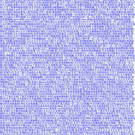
费7799
|
亚洲最大成人综合网720P
|
91在线视频观看午夜福利
|
色婷婷丁香九月
|
色噜噜狠狠色综
|
一级黄色操B
|
国产偷人爽久久久
久久老妇APP
|
国产99区
|
久热伊人在91
|
色婷婷在线播放
|
五月丁香六月激情综合啪啪
|
五月天婷婷黄色
|
激情综合九月
|
久99热
|
日
本久久超碰
|
夜夜天天久久婷婷
|
九九在线视频
|
国产人妻777人伦精品HD
|
免费在线观看av网站
|
成年人夜夜喷水
|
激情综合网,婷
婷
|
六月丁香激情最新更新
|
色五月综合
|
免费观看18视频网站
|
五月婷婷9
|
五月丁香网视频
|
五月天色区
|
亚洲V国产V欧美V久久久
久久
|
亚洲成人av中文
|
97久久人人操
|
这里只有精彩亚洲视频推荐
|
狠狠综合网
|
亚洲无码猫咪
|
五月丁香久久网
|
五月丁香六月婷
婷成人电影
|
精品夜夜澡人妻无码AV
|
日亚二欧美
|
激情婷婷丁香五月
|
日本高清久
|
久久99草五月婷婷
|
久久网站免费亚洲
|
婷婷五
月综合网
|
桃色成人网
|
九九热123
|
亚洲va欧美
|
久久激情网
|
亚洲视频一区
|
欧洲毛片基地c区
|
国产99精品免费视频
|
中文字幕资源
网
|
九九碰九九爱97超碰
|
久久婷婷综合基地
|
婷婷五月丁香香蕉
|
国产中的精品AV一区二区
|
色情五月天丁香社区
|
五月色欧美
|
色
色亚洲视频
|
www.婷婷,com
|
深爱婷婷丁香五月激情
|
中字文幕不卡在线视频
|
www.超碰
|
操逼棍操逼
|
国自产拍偷拍精品啪啪一
区二区
|
色婷婷www
|
日婷婷久久开心
|
国产精品成av人在线视午夜片
|
婷婷色六月
|
久久丁香五月婷婷
|
欧美一区二区在线观看
|
久
久永久网址
|
99免费视频
|
9l视频自拍9l九色成人
|
九九综合色综合
|
婷丁香五月天
|
久久在线视频免费观看
|
欲色人妻
|
婷婷五月天免
费
|
久久久噜噜噜久久人妻
|
五月天激情影院
|
色五月激情
|
色欲婷婷五月天
|
激情亚洲网
|
大香蕉啪啪
|
97精品综合久久
|
五月婷综
合
|
深爱激情六月
|
色综合色综合色综合
|
五月婷婷激情久久
|
九九九九九九九九九九九九九国产精品
|
亚洲色vA
|
久热精彩视频98
|
婷婷五月情色
|
伊人久久大香线蕉精品
|
99久久综合精品五月天
|
91综合在线
|
丁香美女主播视频在线观看
|
欧美婷婷色
|
久色欧美
|
久久性爱网
|
久久久精品色色色
|
色综合网页
|
婷婷五月天电影区小说区
|
91麻豆国产三级精品福利在线观看
|
99亚洲精品视频
|
99
热伊人综合
|
五月丁香啪啪啪
|
国产伦亲子伦亲子视频观看
|
激情伊人六
|
亚洲精品色
|
国产日日操夜夜操的肉棒视频
|
深爱五月婷
婷
|
99热6这里只有精品6
|
成人午夜视频精品一区
|
五月天欧美 另类小说
|
精品人妻午夜一区二区三区四区
|
婷婷综合六月
|
中文字
幕不卡视频
|
超碰在线看
|
久久久久久天天日天天爱
|
久久9热好
|
色丁香六月
|
色99最新网址
|
五月丁香六月婷婷激情视频在线观看
免费
|
青青青青在线视频
|
五月天综合在线观看
|
日本人妻操
|
5月丁香啪啪啪
|
亚洲激情99
|
色综合av超碰
|
青青草tp
|
五月婷婷视频
啪啪美女
|
20253AV
|
久久久无码A片观看免费
|
99热大香蕉
|
亚洲乱码日产精品BD
|
99福利视频
|
国产成人一区二区三区在线观看
|
丁香五月成人在线
|
91丨九色丨老农村
|
五月丁香啪啪啪
|
婷婷色五月天第7色
|
欧美天堂婷婷日韩
|
成人短视频在线免费观看
|
91精
品电影18T
|
偷拍九九热
|
少妇高潮一区二区三区99欧美
|
天天激情视频
|
亚洲一级AV在线免费播放
|
天天色视频
|
天天色综合色色色
色色。
|
丁香五月激情图片婷婷
|
五月六月婷婷
|
99色婷婷
|
亚洲综合五月天婷婷
|
91丨九色丨高潮丰满日本
|
色青青五月
|
午夜爱爱
网站
|
99视频久久
|
亚洲精色
|
97碰碰视频在线观看
|
亚洲.欧美.在线视频
|
天天摸天天舔
|
99久久99视频只有精品
|
久久这里只有精品
视频15
|
色五月激情
|
玖玖九九99
|
神马欧美精
|
精品国产AV色一区二区深夜久久
|
裸体做A爰片毛片A片免费
|
久久色在线视频
|
91岛
国片
|
亚洲精品无码一区二区
|
日良久久
|
九九精品视频在线6
|
国产片天天爽夜夜爽
|
激情婷婷五月在线合集
|
五月天激情久久
|
久久
机只有这里精品
|
97黑人精品区
|
啪啪啪综合网
|
久热 91
|
亚洲免费婷婷
|
天天草天天爱
|
欧美日朝成人
|
一区无码
|
午夜天堂一区人
妻
|
操日视频
|
丁香五月停停av
|
丁香色六月
|
久久免费高
|
国产精品18久久久
|
97精品自拍
|
五月六月婷婷
|
秋霞影音91人妻久久
|
日
韩久热
|
99视频久久久
|
极品人妻VIDEOSSS人妻
|
九色91国产
|
婷婷综合五月天亚洲综合
|
人妻狠狠操
|
成人资源在线
|
婷婷五月色
综合香五月
|
五月丁香在线
|
AVDV久久
|
五月丁香另类网
|
五月天小说激情
|
久/久精品99看9
|
久久五月激情综合
|
91青青青青青爽在
线
|
亚洲不卡
|
五月丁香六月婷婷久久肏
|
日日艹思思热
|
丁香六月av
|
五月丁香综合激情
|
色九月婷婷综合
|
六月丁香婷婷综合影院
|
色综合9
|
亚洲精品一区二区另类图片
|
亚洲妇女熟BBW
|
91九色在线
|
欧美性生交XXXXX无码小说
|
天天色综合综合
|
久久激情综
合
|
99色视频
|
九九综合伊人
|
草榴视频网
|
小泽玛利亚视频一区二区
|
另类丁香五月天区图
|
中日韩美欧成人一区二区精品在线
|
四
虎国产精品永久在线国在线
|
天天干天天操天天拍
|
久久综合影院
|
伊人婷婷大香蕉
|
丁香五月婷婷啪
|
久热婷婷
|
九九久久五月天
|
99碰网站
|
久久婷婷七月丁香
|
亚洲人成www在线播放
|
久久XX
|
国产午夜精华精华精华婷
|
少妇真实被内射视频三四区
|
久久99热
这里只有精品
|
另类视频一区
|
特黄三级片
|
婷婷五月天综合AV
|
丝瓜污视频
|
五月婷婷在线网站
|
这里只有精品日韩精品
|
婷婷的久
久网站
|
www,色婷婷
|
婷婷五月成人
|
色五月婷婷色
|
五月激情六月
|
欧美五月丁香在线
|
亚洲精品色色
|
天天综合亚洲综合网天天
αⅴ
|
五月丁欧美
|
久久er这里只有精品
|
天天在线久久综合
|
婷婷丁香午夜综合影视
|
五月青青草综合
|
天天综合天天玩夜夜玩天天
玩夜夜玩
|
婷婷六月丁香1
|
99思思热只有在这里看
|
丁香婷婷六月在线资源观看
|
99视频在线观看网址
|
99热在这里只有精品
|
亚洲
中文乱字字幕在线永久
|
欧美狠狠色
|
无码日本精品XXXXXXXXX
|
久久五月天视频
|
99热在这里只有精品
|
亚洲激情综合
|
欧美日韩
成卜
|
丁香五月色
|
丁香五月激情综合
|
在线不卡AC
|
超碰免费电影
|
亚洲区视频
|
思思热闹这里只有精品
|
五月天激情网址
|
欧美性
爱5月天天天看
|
五月婷婷五月天激情网
|
深爱激情五月网
|
天天日,天天插
|
亚洲综合网在线
|
国产av天天插天天操天天爽
|
99热丁香
|
久草视频大香蕉99
|
99九九中文字幕视频
|
WWW免费视频碰碰碰碰
|
成人五月丁香社区
|
色婷婷色五月另类综合
|
高清无码中文字
幕aVDV
|
操操操AV
|
99九九在线视频
|
天天日,天天插
|
国产成人精品一区二区三区视频
|
中文字幕无线久必
|
曰本aaaaaa丈片
|
色噜
久
|
久热综合
|
蜜乳A√
|
色色色色色色色色色色色色色色,网站
|
开心五月深爱五月婷
|
婷婷六月天激情影院
|
天天干天天干天天干
|
丁
香六月婷
|
97人妻碰碰中文无码久热丝袜
|
www.夜夜爱.com
|
啪色综合
|
婷婷五月天色丁香
|
五月婷婷乱
|
夜丁香五月婷婷
|
色五月
情
|
亚洲中文字幕在线观看
|
国产精品99久久久久久久女警
|
婷婷丁香无码专区
|
超碰资源在线
|
丁香五月天天哦
|
激情六月综合
|
操
碰91
|
九九爱精品网站
|
久久草中文日韩欧美
|
丁香五月天婷婷久久综合
|
五月激情影院
|
成人看片网站
|
色婷婷五月丁香色
|
51XX午
夜影福利
|
99热这里有精品2
|
五月色吧
|
秋霞无码AV久久久精品小说
|
91天堂网综合
|
丁香五月婷婷久久综合激情网
|
丁香五月综合
网亚洲综合欧美狠狠
|
激情五月丁香六月综合AVXXXX
|
日本狠狠色
|
激情婷婷在线
|
996er在线观看
|
亚洲最大五月天成人网
|
欧美综
合五月丁香六月婷
|
成人综合视频网址
|
综合99视频
|
国产乱妇乱子伦
|
四虎成人精品永久免费AV九九
|
九九在线视频
|
五月天婷婷
色色
|
日日天天操
|
久久婷婷网站
|
婷婷五月天综合亚洲
|
九九亚洲综合
|
五月丁香欧美综合免费视频
|
99综合视频一体
|
中文字幕无
码高清晰
|
婷婷中文字幕在线
|
久99久精品
|
第一区久久网站
|
国产乱妇无乱码大黄AA片
|
99精品偷拍视频
|
26uuu国产精品
|
九九性
视频
|
黄色AAAAAAA
|
99热这里只有精品33
|
玖玖无码中文
|
综合另类激情
|
26uuu国产精品
|
九九操操
|
99久久精彩视频
|
婷婷爱综
合
|
色色色色五月天
|
亚洲午夜国产成人电影VA国产欧…
|
色色色综合网
|
波多野结衣AV无码Porn
|
久久久久久久久月丁
|
久久永久
网址
|
互月天综合
|
亚洲精品白浆高清久久久久久
|
99热日本
|
深爱丁香激情
|
99国产精品白浆在线观看免费
|
五月天丁香成人社
|
五