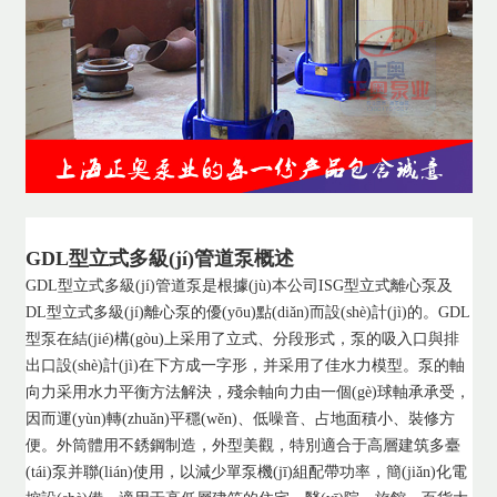
GDL型立式多級(jí)管道泵概述
GDL型立式多級(jí)管道泵是根據(jù)本公司ISG型立式離心泵及
DL型立式多級(jí)離心泵的優(yōu)點(diǎn)而設(shè)計(jì)的。GDL
型泵在結(jié)構(gòu)上采用了立式、分段形式，泵的吸入口與排
出口設(shè)計(jì)在下方成一字形，并采用了佳水力模型。泵的軸
向力采用水力平衡方法解決，殘余軸向力由一個(gè)球軸承承受，
因而運(yùn)轉(zhuǎn)平穩(wěn)、低噪音、占地面積小、裝修方
便。外筒體用不銹鋼制造，外型美觀，特別適合于高層建筑多臺
(tái)泵并聯(lián)使用，以減少單泵機(jī)組配帶功率，簡(jiǎn)化電