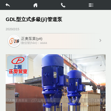
麻豆一区二区无套内射麻豆视频观看下载麻豆成年人入口亚洲AV成人网站在线观看麻豆
GDL型立式多級(jí)管道泵
2020/2/15
正奧泵業(yè)
微信號(hào)：aaaa