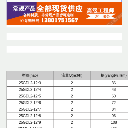
型號(hào)
流量Q(m3/h)
揚(yáng)程H(m)
25GDL2-12*3
2
36
25GDL2-12*4
2
48
25GDL2-12*5
2
60
25GDL2-12*6
2
72
25GDL2-12*7
2
84
25GDL2-12*8
2
96
25GDL2-12*9
2
108